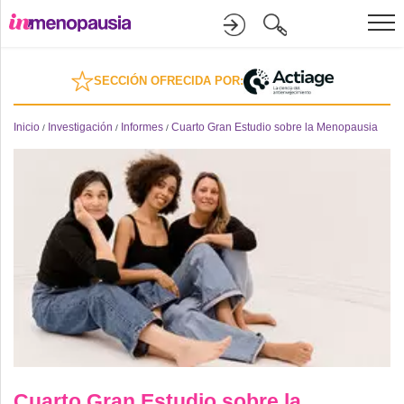
Formación
SECCIÓN OFRECIDA POR:
Online
Inicio
Investigación
Informes
Cuarto Gran Estudio sobre la Menopausia
/
/
/
Divulgación
Recursos
Investigación
Cuarto Gran Estudio sobre la