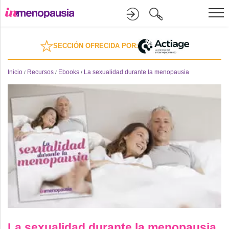
Formación
SECCIÓN OFRECIDA POR:
Online
Inicio
Recursos
Ebooks
La sexualidad durante la menopausia
/
/
/
Divulgación
Recursos
Investigación
La sexualidad durante la menopausia