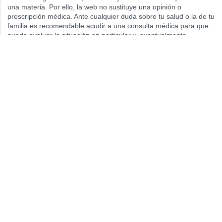
una materia. Por ello, la web no sustituye una opinión o
prescripción médica. Ante cualquier duda sobre tu salud o la de tu
familia es recomendable acudir a una consulta médica para que
pueda evaluar la situación en particular y, eventualmente,
prescribir el tratamiento que sea preciso. Señalar a todos los
efectos legales que la información recogida en la web podría ser
incompleta, errónea o incorrecta, y en ningún caso supone
ninguna relación contractual ni de ninguna índole.
Aviso Legal
Sobre Nosotros
Contacto
Política de Privacidad
Política de Cookies
Cláusula de Protección de Datos