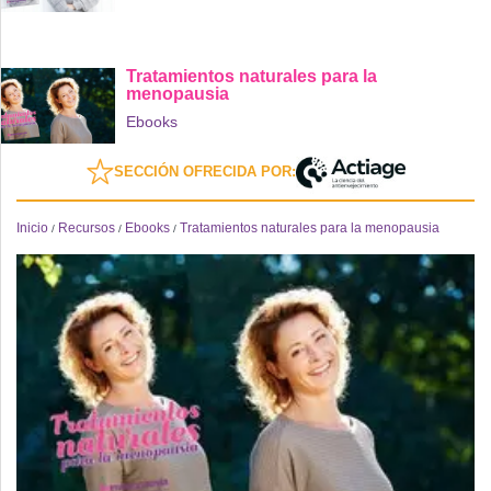
Tratamientos naturales para la
menopausia
Ebooks
SECCIÓN OFRECIDA POR:
Inicio
Recursos
Ebooks
Tratamientos naturales para la menopausia
/
/
/