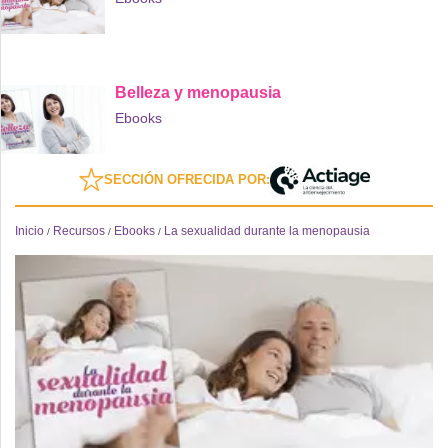
Belleza y menopausia
Ebooks
SECCIÓN OFRECIDA POR:
Inicio
Recursos
Ebooks
La sexualidad durante la menopausia
/
/
/