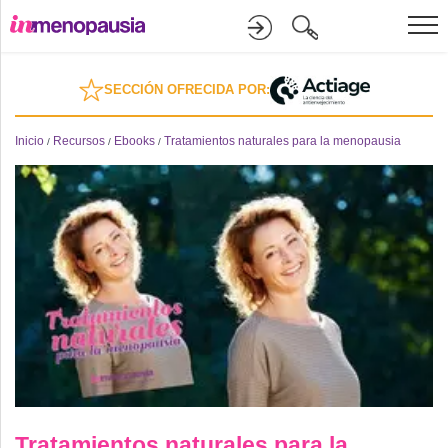
Formación
SECCIÓN OFRECIDA POR:
Online
Inicio
Recursos
Ebooks
Tratamientos naturales para la menopausia
/
/
/
Divulgación
Recursos
Investigación
Tratamientos naturales para la