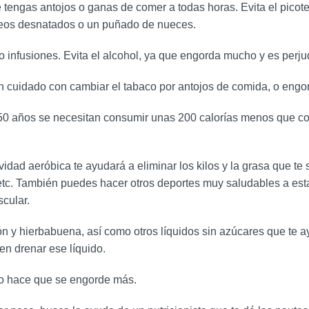
tengas antojos o ganas de comer a todas horas. Evita el picoteo
cteos desnatados o un puñado de nueces.
 infusiones. Evita el alcohol, ya que engorda mucho y es perjudi
en cuidado con cambiar el tabaco por antojos de comida, o engo
n 50 años se necesitan consumir unas 200 calorías menos que c
idad aeróbica te ayudará a eliminar los kilos y la grasa que te 
tc. También puedes hacer otros deportes muy saludables a esta e
cular.
ón y hierbabuena, así como otros líquidos sin azúcares que te a
en drenar ese líquido.
oco hace que se engorde más.