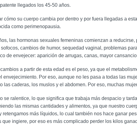
patente llegados los 45-50 años.
r cómo su cuerpo cambia por dentro y por fuera llegadas a est
nocida como perimenopausia.
años, las hormonas sexuales femeninas comienzan a reducirse,
s, sofocos, cambios de humor, sequedad vaginal, problemas para
ico de envejecer: aparición de arrugas, canas, mayor cansancio,
cambios a partir de esta edad es el peso, ya que el metabolismo
l envejecimiento. Por eso, aunque no les pasa a todas las muje
mo las caderas, los muslos y el abdomen. Por eso, muchas mujer
se ralentice, lo que significa que trabaja más despacio y tarda
endo las mismas cantidades y alimentos, ya que nuestro cuerp
y retengamos más líquidos, lo cual también nos hace ganar pe
s que ingiere, por eso es más complicado perder los kilos gan