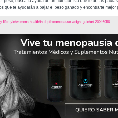
r peso, busca la ayuda de un nutricionista que te dé las pautas 
s que te ayudarán a bajar el peso ganado y encontrarte mejor p
hy-lifestyle/womens-health/in-depth/menopause-weight-gain/art-20046058