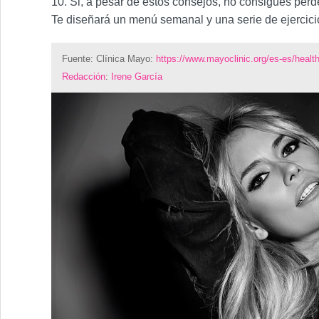
10. Si, a pesar de estos consejos, no consigues perde
Te diseñará un menú semanal y una serie de ejercicio
Fuente:
Clínica Mayo:
https://www.mayoclinic.org/es-es/healt
Redacción
:
Irene García