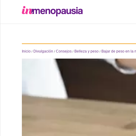
Formación
Online
Inicio
Divulgación
Consejos
Belleza y peso
Bajar de peso en la
/
/
/
/
Divulgación
Recursos
Investigación