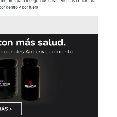
mejores para ti según tus características concretas.
or dentro y por fuera.