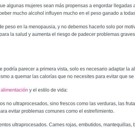
que algunas mujeres sean más propensas a engordar llegadas a e
y beber mucho alcohol influyen mucho en el peso ganado a toda
e peso en la menopausia, y no debemos hacerlo solo por motivo
 para la salud y aumenta el riesgo de padecer problemas grav
e podría parecer a primera vista, solo es necesario adaptar la 
lismo a quemar las calorías que no necesites para evitar que se
a alimentación
y el estilo de vida:
tos no ultraprocesados, sino frescos como las verduras, las fru
 para evitar problemas comunes como el estreñimiento.
imentos ultraprocesados. Carnes rojas, embutidos, mantequillas,