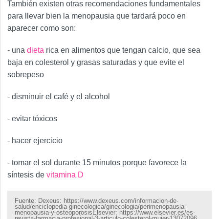
También existen otras recomendaciones fundamentales
para llevar bien la menopausia que tardará poco en
aparecer como son:
- una
dieta
rica en alimentos que tengan calcio, que sea
baja en colesterol y grasas saturadas y que evite el
sobrepeso
- disminuir el café y el alcohol
- evitar tóxicos
- hacer ejercicio
- tomar el sol durante 15 minutos porque favorece la
síntesis de
vitamina D
Fuente: Dexeus: https://www.dexeus.com/informacion-de-
salud/enciclopedia-ginecologica/ginecologia/perimenopausia-
menopausia-y-osteoporosisElsevier: https://www.elsevier.es/es-
revista-farmacia-profesional-3-articulo-colesterol-mujer-13072096