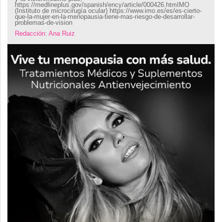
https://medlineplus.gov/spanish/ency/article/000426.htmIMO
(Instituto de microcirugía ocular) https://www.imo.es/es/es-cierto-
que-la-mujer-en-la-menopausia-tiene-mas-riesgo-de-desarrollar-
problemas-de-vision
Redacción
:
Ana Ruiz