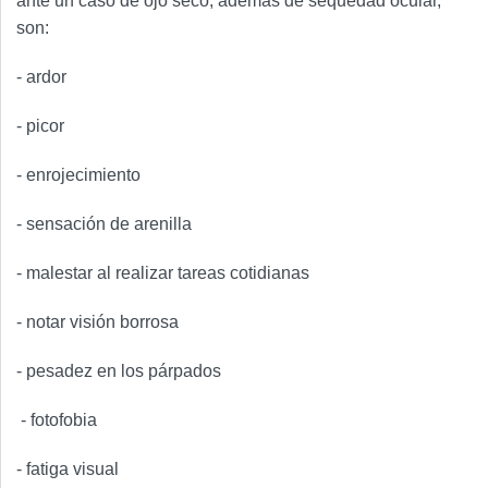
ante un caso de ojo seco, además de sequedad ocular,
son:
- ardor
- picor
- enrojecimiento
- sensación de arenilla
- malestar al realizar tareas cotidianas
- notar visión borrosa
- pesadez en los párpados
- fotofobia
- fatiga visual