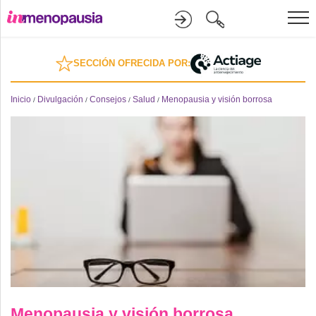
Formación
SECCIÓN OFRECIDA POR:
Online
Inicio
Divulgación
Consejos
Salud
Menopausia y visión borrosa
/
/
/
/
Divulgación
Recursos
Investigación
Menopausia y visión borrosa