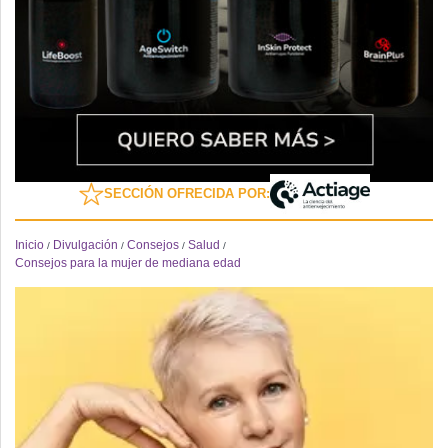
SECCIÓN OFRECIDA POR:
Inicio
Divulgación
Consejos
Salud
/
/
/
/
Consejos para la mujer de mediana edad