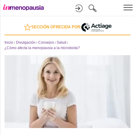
Formación
SECCIÓN OFRECIDA POR:
Online
Inicio
Divulgación
Consejos
Salud
/
/
/
/
¿Cómo afecta la menopausia a la microbiota?
Divulgación
Recursos
Investigación