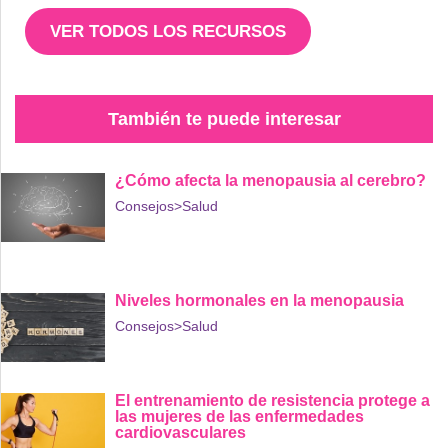
VER TODOS LOS RECURSOS
También te puede interesar
¿Cómo afecta la menopausia al cerebro?
Consejos
>Salud
Niveles hormonales en la menopausia
Consejos
>Salud
El entrenamiento de resistencia protege a
las mujeres de las enfermedades
cardiovasculares