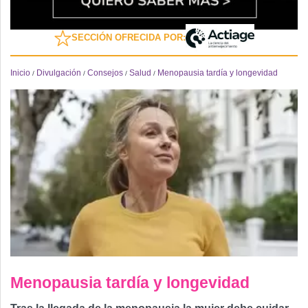
SECCIÓN OFRECIDA POR:
Inicio
Divulgación
Consejos
Salud
Menopausia tardía y longevidad
/
/
/
/
Menopausia tardía y longevidad