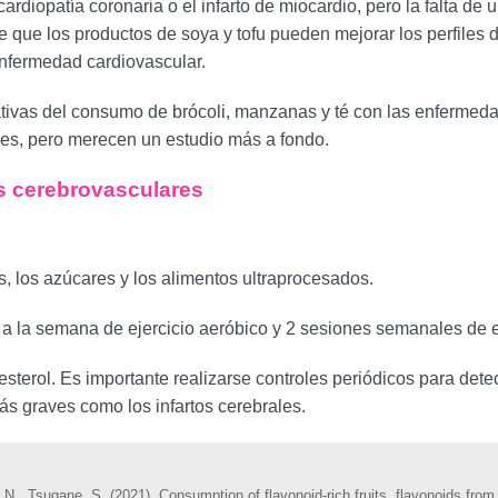
diopatía coronaria o el infarto de miocardio, pero la falta de u
e que los productos de soya y tofu pueden mejorar los perfiles 
enfermedad cardiovascular.
cativas del consumo de brócoli, manzanas y té con las enfermed
des, pero merecen un estudio más a fondo.
es cerebrovasculares
s, los azúcares y los alimentos ultraprocesados.
os a la semana de ejercicio aeróbico y 2 sesiones semanales de e
colesterol. Es importante realizarse controles periódicos para de
ás graves como los infartos cerebrales.
N., Tsugane, S. (2021). Consumption of flavonoid-rich fruits, flavonoids from f