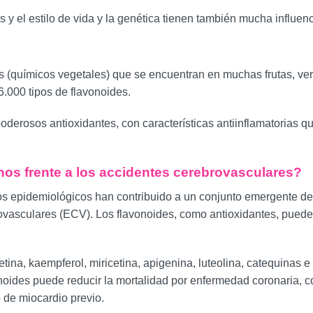
 el estilo de vida y la genética tienen también mucha influenc
es (químicos vegetales) que se encuentran en muchas frutas, ve
6.000 tipos de flavonoides.
n poderosos antioxidantes, con características antiinflamatorias 
os frente a los accidentes cerebrovasculares?
dios epidemiológicos han contribuido a un conjunto emergente de
asculares (ECV). Los flavonoides, como antioxidantes, pueden i
tina, kaempferol, miricetina, apigenina, luteolina, catequinas 
noides puede reducir la mortalidad por enfermedad coronaria,
o de miocardio previo.