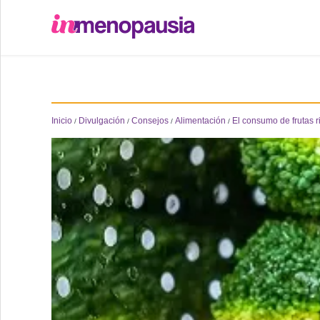
Formación
Online
Inicio
Divulgación
Consejos
Alimentación
El consumo de frutas r
/
/
/
/
Divulgación
Recursos
Investigación