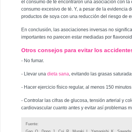
el consumo de té encontraron una asociación con la car
consumo excesivo de té. Y, a pesar de la evidencia d
productos de soya con una reducción del riesgo de 
En conclusión, las asociaciones inversas no signifi
importantes no parecen estar mediadas por flavonoi
Otros consejos para evitar los accident
- No fumar.
- Llevar una
dieta sana
, evitando las grasas saturada
- Hacer ejercicio físico regular, al menos 150 minut
- Controlar las cifras de glucosa, tensión arterial y 
cardiovascular cuanto antes y evitar así problemas m
Fuente:
Gao, Q., Dong, J., Cui, R., Muraki, I., Yamagishi, K., Sawada, 