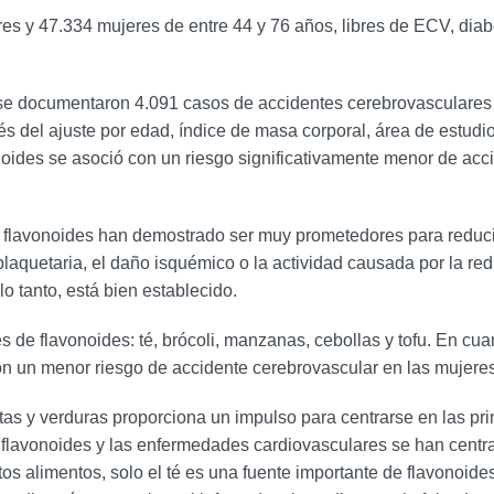
res y 47.334 mujeres de entre 44 y 76 años, libres de ECV, diab
e documentaron 4.091 casos de accidentes cerebrovasculares i
el ajuste por edad, índice de masa corporal, área de estudio, es
noides se asoció con un riesgo significativamente menor de acc
s flavonoides han demostrado ser muy prometedores para reducir e
plaquetaria, el daño isquémico o la actividad causada por la red
lo tanto, está bien establecido.
s de flavonoides: té, brócoli, manzanas, cebollas y tofu. En cua
con un menor riesgo de accidente cerebrovascular en las mujeres
tas y verduras proporciona un impulso para centrarse en las pri
 flavonoides y las enfermedades cardiovasculares se han centrado
os alimentos, solo el té es una fuente importante de flavonoide