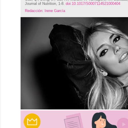
Journal of Nutrition, 1-8.
doi:10.1017/S0007114521000404
Redacción
:
Irene García