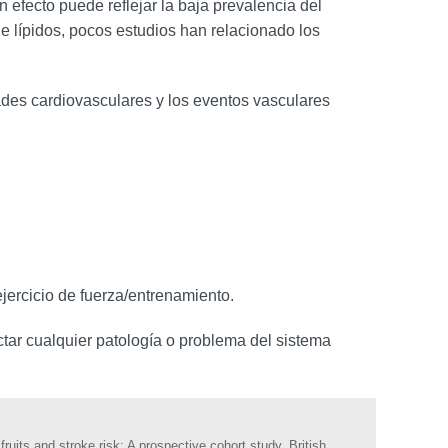
n efecto puede reflejar la baja prevalencia del
de lípidos, pocos estudios han relacionado los
ades cardiovasculares y los eventos vasculares
jercicio de fuerza/entrenamiento.
tectar cualquier patología o problema del sistema
ruits and stroke risk: A prospective cohort study. British