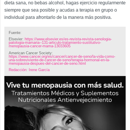
dieta sana, no bebas alcohol, hagas ejercicio regularmente
siempre que sea posible y acudas a terapia en grupo o
individual para afrontarlo de la manera más positiva.
Fuente:
Elsevier:
https://www.elsevier.es/es-revista-revista-senologia-
patologia-mamaria--131-articulo-tratamiento-sustitutivo-
menopausia-cancer-mama-13033605
American Cancer Society:
https://www.cancer.org/es/cancer/cancer-de-seno/la-vida-como-
una-sobreviviente-de-cancer-de-seno/terapia-hormonal-en-la-
menopausia-despues-del-cancer-de-seno.html
Redacción
:
Irene García