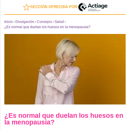
SECCIÓN OFRECIDA POR:
Inicio
Divulgación
Consejos
Salud
/
/
/
/
¿Es normal que duelan los huesos en la menopausia?
¿Es normal que duelan los huesos en
la menopausia?