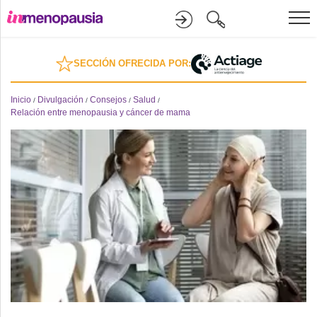
Formación
SECCIÓN OFRECIDA POR:
Online
Inicio
Divulgación
Consejos
Salud
/
/
/
/
Relación entre menopausia y cáncer de mama
Divulgación
Recursos
Investigación