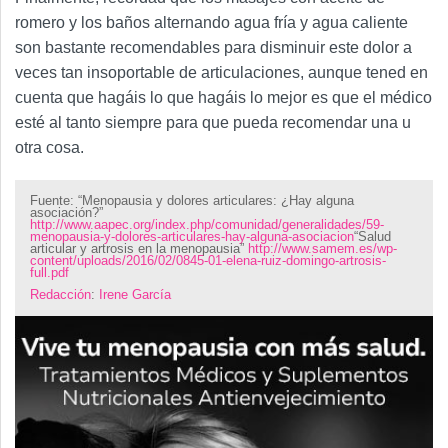
romero y los baños alternando agua fría y agua caliente
son bastante recomendables para disminuir este dolor a
veces tan insoportable de articulaciones, aunque tened en
cuenta que hagáis lo que hagáis lo mejor es que el médico
esté al tanto siempre para que pueda recomendar una u
otra cosa.
Fuente: “Menopausia y dolores articulares: ¿Hay alguna
asociación?”
http://www.aapec.org/index.php/comunidad/generalidades/59-
menopausia-y-dolores-articulares-hay-alguna-asociacion
“Salud
articular y artrosis en la menopausia”
http://www.samem.es/wp-
content/uploads/2016/02/0845-01-elena-ruiz-domingo-artrosis-
full.pdf
Redacción
:
Irene García