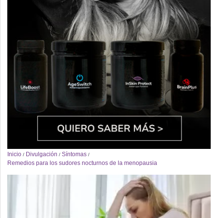
Inicio
Divulgación
Síntomas
/
/
/
Remedios para los sudores nocturnos de la menopausia