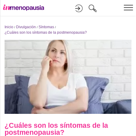
Formación
Inicio
Divulgación
Síntomas
/
/
/
¿Cuáles son los síntomas de la postmenopausia?
Online
Divulgación
Recursos
Investigación
¿Cuáles son los síntomas de la
postmenopausia?