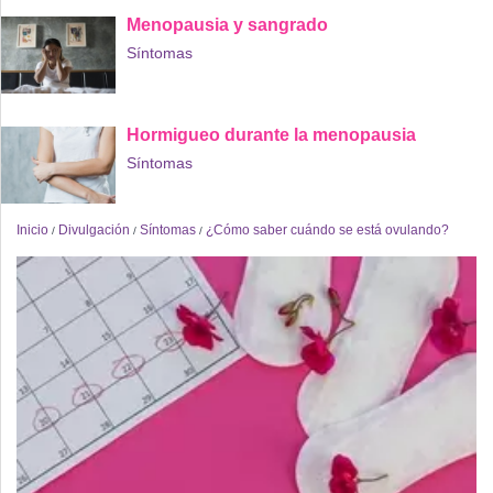
Menopausia y sangrado
Síntomas
Hormigueo durante la menopausia
Síntomas
Inicio
Divulgación
Síntomas
¿Cómo saber cuándo se está ovulando?
/
/
/