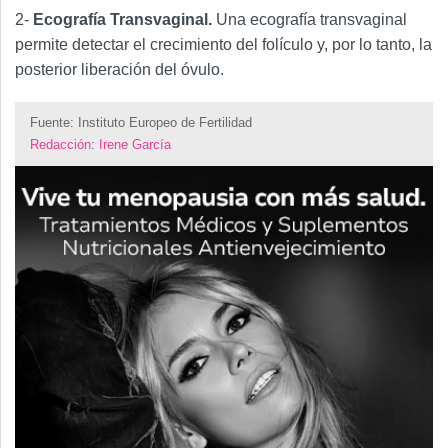
2-
Ecografía Transvaginal.
Una ecografía transvaginal
permite detectar el crecimiento del folículo y, por lo tanto, la
posterior liberación del óvulo.
Fuente:
Instituto Europeo de Fertilidad
Redacción
:
Irene García