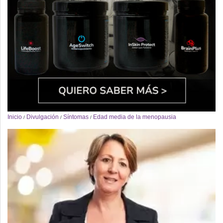
Inicio
Divulgación
Síntomas
Edad media de la menopausia
/
/
/