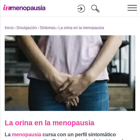
Formación
Inicio
Divulgación
Síntomas
La orina en la menopausia
/
/
/
Online
Divulgación
Recursos
Investigación
La orina en la menopausia
La
menopausia
cursa con un perfil sintomático