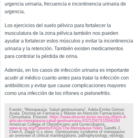
urgencia urinaria, frecuencia e incontinencia urinaria de
urgencia.
Los ejercicios del suelo pélvico para fortalecer la
musculatura de la zona pélvica también nos pueden
ayudar a fortalecer estos músculos y evitar la incontinencia
urinaria y la retención. También existen medicamentos
para controlar la pérdida de orina.
Además, en los casos de infección urinaria es importante
acudir al médico cuanto antes para tratar la infección con
antibióticos y evitar que cause complicaciones mayores
como una infección de los riñones o pielonefritis.
Fuente:
“Menopausia. Salud genitourinaria”, Adela-Emilia Gómez
Ayala. Doctora en Farmacia y Máster en Atención Farmacéutica
Comunitaria. Elsevier.
https://www.elsevier.es/es-revista-offarm-4-
articulo-menopausia-salud-genitourinaria-X0212047X10556284
American College of Obstetricians and Gynecologists,
www.acog.org/Patients/FAQs/The-Menopause-Years
Gandhi J,
Chen A, Dagur G y otros. Genitourinary syndrome of menopause:
an overview of clinical manifestations, pathophysiology, etiology,