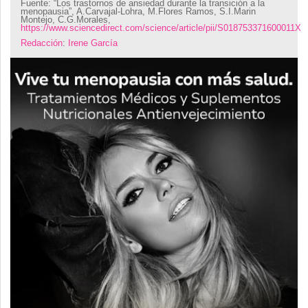
Fuente:
“Los trastornos de ansiedad durante la transición a la
menopausia”, A.Carvajal-Lohra, M.Flores Ramos, S.I.Marin
Montejo, C.G.Morales,
https://www.sciencedirect.com/science/article/pii/S018753371600011X
Redacción
:
Irene García