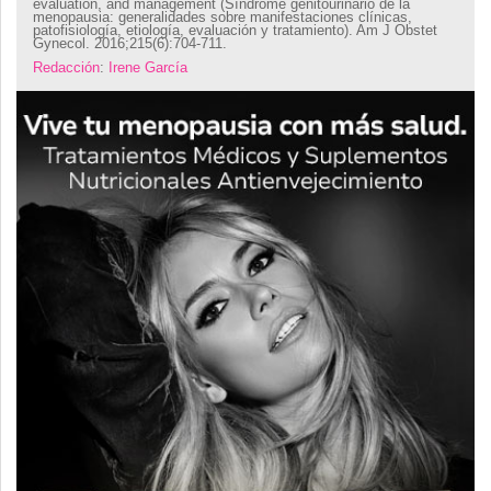
evaluation, and management (Síndrome genitourinario de la
menopausia: generalidades sobre manifestaciones clínicas,
patofisiología, etiología, evaluación y tratamiento). Am J Obstet
Gynecol. 2016;215(6):704-711.
Redacción
:
Irene García