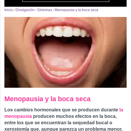
Inicio
Divulgación
Síntomas
Menopausia y la boca seca
/
/
/
Menopausia y la boca seca
Los cambios hormonales que se producen durante
la
menopausia
producen muchos efectos en la boca,
entre los que se encuentran la sequedad bucal o
xerostomía que, aunque parezca un problema menor,