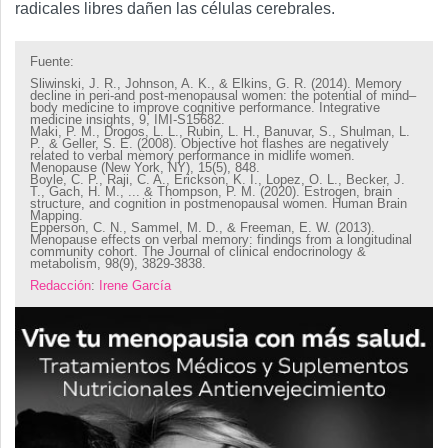
radicales libres dañen las células cerebrales.
Fuente:
Sliwinski, J. R., Johnson, A. K., & Elkins, G. R. (2014). Memory
decline in peri-and post-menopausal women: the potential of mind–
body medicine to improve cognitive performance. Integrative
medicine insights, 9, IMI-S15682.
Maki, P. M., Drogos, L. L., Rubin, L. H., Banuvar, S., Shulman, L.
P., & Geller, S. E. (2008). Objective hot flashes are negatively
related to verbal memory performance in midlife women.
Menopause (New York, NY), 15(5), 848.
Boyle, C. P., Raji, C. A., Erickson, K. I., Lopez, O. L., Becker, J.
T., Gach, H. M., ... & Thompson, P. M. (2020). Estrogen, brain
structure, and cognition in postmenopausal women. Human Brain
Mapping.
Epperson, C. N., Sammel, M. D., & Freeman, E. W. (2013).
Menopause effects on verbal memory: findings from a longitudinal
community cohort. The Journal of clinical endocrinology &
metabolism, 98(9), 3829-3838.
Redacción
:
Irene García