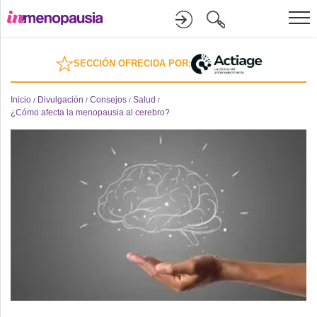
Formación
SECCIÓN OFRECIDA POR:
Online
Inicio
Divulgación
Consejos
Salud
/
/
/
/
¿Cómo afecta la menopausia al cerebro?
Divulgación
Recursos
Investigación