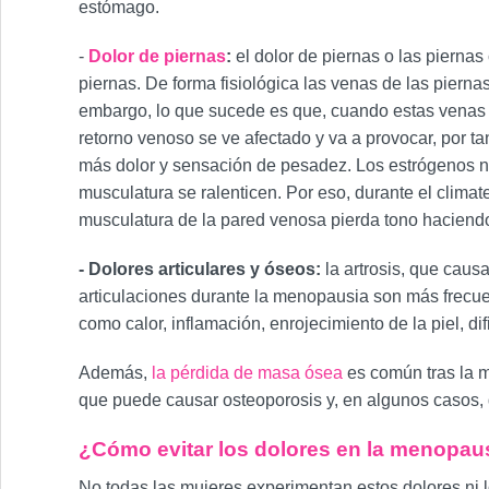
estómago.
-
Dolor de piernas
:
el dolor de piernas o las piern
piernas. De forma fisiológica las venas de las piern
embargo, lo que sucede es que, cuando estas venas p
retorno venoso se ve afectado y va a provocar, por t
más dolor y sensación de pesadez. Los estrógenos no 
musculatura se ralenticen. Por eso, durante el clima
musculatura de la pared venosa pierda tono haciend
- Dolores articulares y óseos:
la artrosis, que caus
articulaciones durante la menopausia son más frecue
como calor, inflamación, enrojecimiento de la piel, di
Además,
la pérdida de masa ósea
es común tras la 
que puede causar osteoporosis y, en algunos casos, 
¿Cómo evitar los dolores en la menopau
No todas las mujeres experimentan estos dolores ni lo