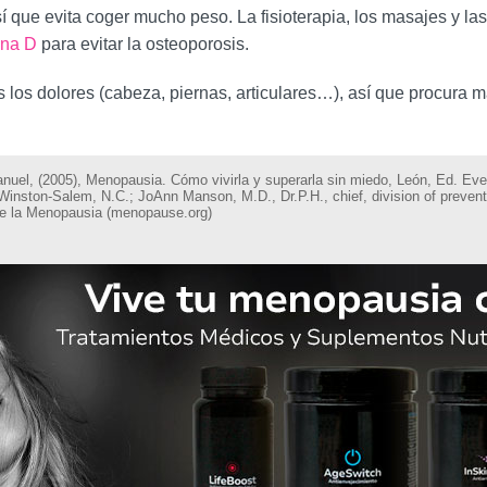
í que evita coger mucho peso. La fisioterapia, los masajes y las
ina D
para evitar la osteoporosis.
os los dolores (cabeza, piernas, articulares…), así que procura 
uel, (2005), Menopausia. Cómo vivirla y superarla sin miedo, León, Ed. Ever
Winston-Salem, N.C.; JoAnn Manson, M.D., Dr.P.H., chief, division of preve
de la Menopausia (menopause.org)