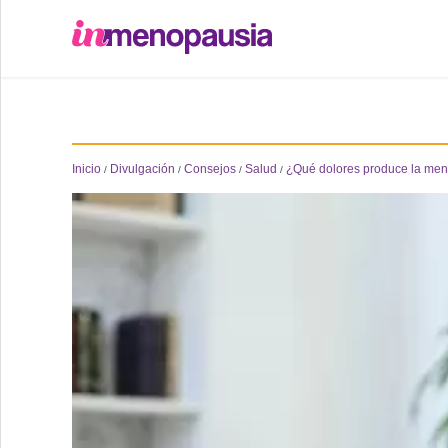
Formación
Online
Inicio
Divulgación
Consejos
Salud
¿Qué dolores produce la me
/
/
/
/
Divulgación
Recursos
Investigación