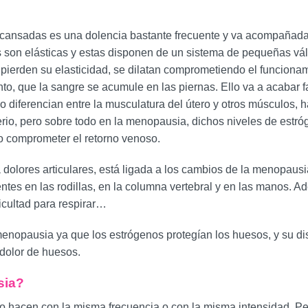
as cansadas es una dolencia bastante frecuente y va acompañad
as son elásticas y estas disponen de un sistema de pequeñas vá
ierden su elasticidad, se dilatan comprometiendo el funcionam
anto, que la sangre se acumule en las piernas. Ello va a acabar 
diferencian entre la musculatura del útero y otros músculos, h
terio, pero sobre todo en la menopausia, dichos niveles de es
o comprometer el retorno venoso.
a dolores articulares, está ligada a los cambios de la menopaus
ntes en las rodillas, en la columna vertebral y en las manos. 
ficultad para respirar…
menopausia ya que los estrógenos protegían los huesos, y su d
dolor de huesos.
sia?
 hacen con la misma frecuencia o con la misma intensidad. Pero 