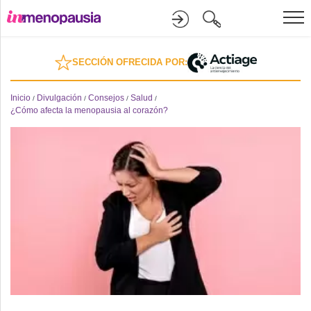
Formación
SECCIÓN OFRECIDA POR:
Online
Inicio
Divulgación
Consejos
Salud
/
/
/
/
¿Cómo afecta la menopausia al corazón?
Divulgación
Recursos
Investigación