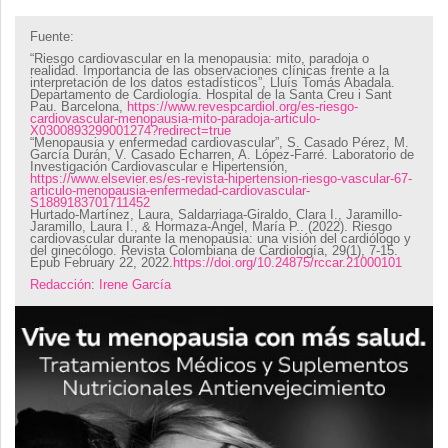
Fuente:
“Riesgo cardiovascular en la menopausia: mito, paradoja o
realidad. Importancia de las observaciones clínicas frente a la
interpretación de los datos estadísticos”, Lluís Tomás Abadala.
Departamento de Cardiología. Hospital de la Santa Creu i Sant
Pau. Barcelona,
https://www.revespcardiol.org/es-riesgo-
cardiovascular-menopausia-mito-paradoja-articulo-
X0300893299001274?redirect=true
“Menopausia y enfermedad cardiovascular”, S. Casado Pérez, M.
García Durán, V. Casado Echarren, A. López-Farré. Laboratorio de
Investigación Cardiovascular e Hipertensión,
https://www.elsevier.es/es-revista-hipertension-riesgo-vascular-67-
articulo-menopausia-enfermedad-cardiovascular-
S1889183701711452
Hurtado-Martínez, Laura, Saldarriaga-Giraldo, Clara I., Jaramillo-
Jaramillo, Laura I., & Hormaza-Ángel, María P.. (2022). Riesgo
cardiovascular durante la menopausia: una visión del cardiólogo y
del ginecólogo. Revista Colombiana de Cardiología, 29(1), 7-15.
Epub February 22, 2022.
https://doi.org/10.24875/rccar.21000101
Redacción
:
Irene García