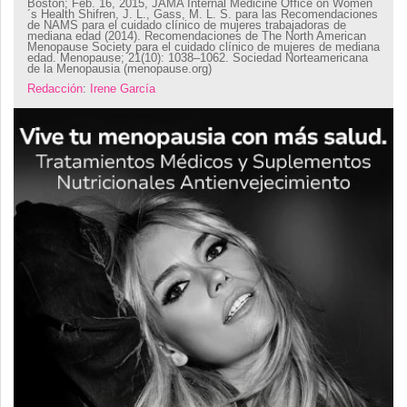
Boston; Feb. 16, 2015, JAMA Internal Medicine
Office on Women
´s Health
Shifren, J. L., Gass, M. L. S. para las Recomendaciones
de NAMS para el cuidado clínico de mujeres trabajadoras de
mediana edad (2014). Recomendaciones de The North American
Menopause Society para el cuidado clínico de mujeres de mediana
edad. Menopause; 21(10): 1038–1062.
Sociedad Norteamericana
de la Menopausia (menopause.org)
Redacción
:
Irene García