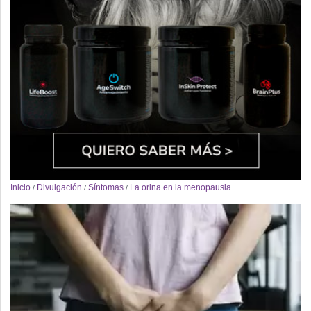
Inicio
Divulgación
Síntomas
La orina en la menopausia
/
/
/