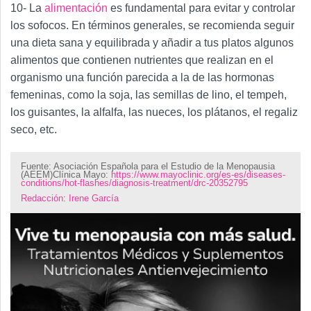
10- La
alimentación
es fundamental para evitar y controlar
los sofocos. En términos generales, se recomienda seguir
una dieta sana y equilibrada y añadir a tus platos algunos
alimentos que contienen nutrientes que realizan en el
organismo una función parecida a la de las hormonas
femeninas, como la soja, las semillas de lino, el tempeh,
los guisantes, la alfalfa, las nueces, los plátanos, el regaliz
seco, etc.
Fuente: Asociación Española para el Estudio de la Menopausia
(AEEM)Clínica Mayo:
https://www.mayoclinic.org/es-es/diseases-
conditions/hot-flashes/diagnosis-treatment/drc-20352795
Redacción
:
Irene García