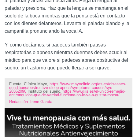
al paladar y arrástrala hacia atrás. Pega la lengua al
paladar y presiona. Haz que la lengua se mantenga en el
suelo de la boca mientras que la punta está en contacto
con los dientes delanteros. Levanta el paladar blando y la
campanilla pronunciando la vocal A.
Y, como decíamos, si padeces también pausas
respiratorias o apneas mientras duermes debes acudir al
médico para que valore si padeces apnea obstructiva del
sueño, un trastorno que puede llegar a ser grave.
Fuente:
Clínica Mayo,
https://www.mayoclinic.org/es-es/diseases-
conditions/obstructive-sleep-apnea/symptoms-causes/syc-
20352090
Instituto del sueño,
https://www.iis.es/el-unico-remedio-
antironquidos-que-de-verdad-funciona-no-le-va-a-gustar-roncar/
Redacción
:
Irene García