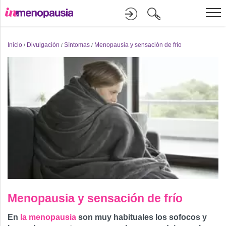
Formación
Inicio
Divulgación
Síntomas
Menopausia y sensación de frío
/
/
/
Online
Divulgación
Recursos
Investigación
Menopausia y sensación de frío
En
la menopausia
son muy habituales los sofocos y