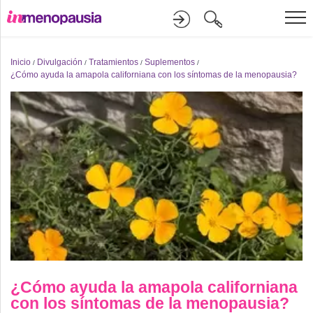
Formación
Inicio
Divulgación
Tratamientos
Suplementos
/
/
/
/
¿Cómo ayuda la amapola californiana con los síntomas de la menopausia?
Online
Divulgación
Recursos
Investigación
¿Cómo ayuda la amapola californiana
con los síntomas de la menopausia?