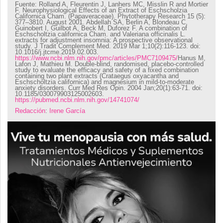
Fuente: Rolland A, Fleurentin J, Lanhers MC, Misslin R and Mortier
F. Neurophysiological Effects of an Extract of Eschscholzia
Californica Cham. (Papaveraceae). Phytotherapy Research 15 (5):
377–3810. August 2001. Abdellah SA, Berlin A, Blondeau C,
Guinobert I, Guilbot A, Beck M, Duforez F. A combination of
Eschscholtzia californica Cham. and Valeriana officinalis L.
extracts for adjustment insomnia: A prospective observational
study. J Tradit Complement Med. 2019 Mar 1;10(2):116-123. doi:
10.1016/j.jtcme.2019.02.003.
https://www.ncbi.nlm.nih.gov/pmc/articles/PMC7109475/
Hanus M,
Lafon J, Mathieu M. Double-blind, randomised, placebo-controlled
study to evaluate the efficacy and safety of a fixed combination
containing two plant extracts (Crataegus oxyacantha and
Eschscholtzia californica) and magnesium in mild-to-moderate
anxiety disorders. Curr Med Res Opin. 2004 Jan;20(1):63-71. doi:
10.1185/030079903125002603.
https://pubmed.ncbi.nlm.nih.gov/14741074/
Redacción
:
Irene García