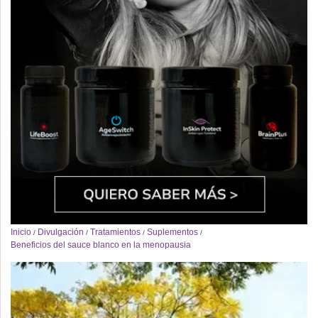
Inicio
Divulgación
Tratamientos
Suplementos
/
/
/
/
Beneficios del sauce blanco en la menopausia