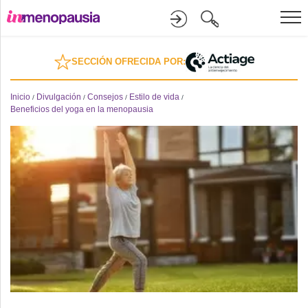
Formación
SECCIÓN OFRECIDA POR:
Online
Inicio
Divulgación
Consejos
Estilo de vida
/
/
/
/
Beneficios del yoga en la menopausia
Divulgación
Recursos
Investigación