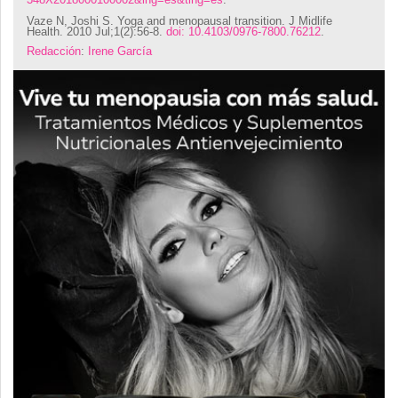
Vaze N, Joshi S. Yoga and menopausal transition. J Midlife
Health. 2010 Jul;1(2):56-8.
doi: 10.4103/0976-7800.76212
.
Redacción
:
Irene García