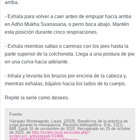
arriba.
- Exhala para volver a caer antes de empujar hacia arriba
en Adho Mukha Svanasana, o perro boca abajo. Mantén
esta posición durante cinco respiraciones.
- Exhala mientras saltas o caminas con los pies hasta la
parte superior de la colchoneta. Llega a una postura de pie
en una curva hacia adelante.
- Inhala y levanta los brazos por encima de la cabeza y,
mientras exhalas, bájalos hacia los lados de tu cuerpo.
Repite la serie como desees.
Fuente:
Vázquez Monteagudo, Laura. (2018). Beneficios de la práctica de
yoga durante la menopausia. Revisión bibliográfica. Ene, 12(1),
684. Epub 16 de noviembre de 2020. Recuperado en 25 de octubre
de 2022, de
http://scielo.isciii.es/scielo.php?
script=sci_arttext&pid=S1988-
348X2018000100002&lng=es&tlng=es
.